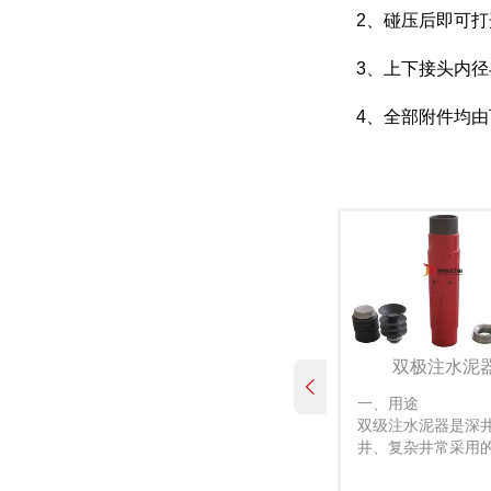
2、碰压后即可
3、上下接头内
4、全部附件均
双极注水泥

一、用途
双级注水泥器是深
井、复杂井常采用