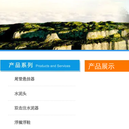
产品展示
尾管悬挂器
水泥头
双击注水泥器
浮箍浮鞋